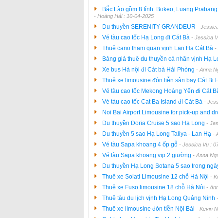
Bắc Lào gồm 8 tỉnh: Bokeo, Luang Praban
- Hoàng Hải : 10-04-2025
Du thuyền SERENITY GRANDEUR
- Jessic
Vé tàu cao tốc Hạ Long đi Cát Bà
- Jessica 
Thuê cano tham quan vịnh Lan Hạ Cát Bà
-
Bảng giá thuê du thuyền cá nhân vịnh Hạ 
Xe bus Hà nội đi Cát bà Hải Phòng
- Anna N
Thuê xe limousine đón tiễn sân bay Cát Bi
Vé tàu cao tốc Mekong Hoàng Yến đi Cát 
Vé tàu cao tốc Cat Ba Island đi Cát Bà
- Jes
Noi Bai Airport Limousine for pick-up and dr
Du thuyền Doria Cruise 5 sao Hạ Long
- Je
Du thuyền 5 sao Hạ Long Taliya - Lan Hạ
- 
Vé tàu Sapa khoang 4 ốp gỗ
- Jessica Vu : 
Vé tàu Sapa khoang vip 2 giường
- Anna Ng
Du thuyền Hạ Long Sotana 5 sao trong ng
Thuê xe Solati Limousine 12 chỗ Hà Nội
- K
Thuê xe Fuso limousine 18 chỗ Hà Nội
- An
Thuê tàu du lịch vịnh Hạ Long Quảng Ninh
Thuê xe limousine đón tiễn Nội Bài
- Kevin 