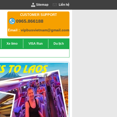
Sitemap
Liên hệ
CUSTOMER SUPPORT
0965.866188
Email :
vipbusvietnam@gmail.com
Xe limo
VISA Run
Du lịch