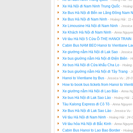
Xe Hà Nội đi Nam Ninh Trung Quốc
- Hoàng 
Xe Bus Hà Nội đi Bến xe Lãng Đông Nam 
Xe Bus Hà Nội đi Nam Ninh
- Hoàng Hải : 11
Xe Limousine Hà Nội đi Nam Ninh
- Jessica
Xe Khách Hà Nội đi Nam Ninh
- Anna Nguyen
Vé tàu Hà Nội 5 Cửa Ô-THE HANOI TRAIN
Cabin Bus NAM BEO Hanoi to Vientiane L
Xe giường nằm Hà Nội đi Lak Sao
- Jessica
Xe bus giường nằm Hà Nội đi Điện Biên
- H
Xe bus Hà Nội đi Cửa khẩu Cha Lo
- Hoàng 
Xe bus giường nằm Hà Nội đi Tây Trang
- 
Hanoi to Vientiane by Bus
- Jessica Vu : 28-
How to book bus tickets from Hanoi to Vien
Xe giường nằm Hà Nội đi Lao Bảo
- Anna N
Xe bus Hà Nội đi Lak Sao Lào
- Hoàng Hải :
Tàu Kalong Express đi Cô Tô
- Anna Nguyen 
Xe Bus Hà Nội đi Lak Sao Lào
- Jessica Vu 
Vé tàu Hà Nội đi Nam Ninh
- Hoàng Hải : 24-
Vé tàu hỏa Hà Nội đi Bắc Kinh
- Anna Nguyen
Cabin Bus Hanoi to Lao Bao Border
- Hoàng