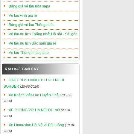
Bảng giá vé tàu hỏa sapa
Vé tàu vinh giá rẻ
Bảng giá vé tàu Thống nhất
Vé tàu du lịch Thống nhất Hà nội - Sài gòn
Vé tàu du lịch Bắc nam giá rẻ
Vé tàu Thống nhất giá rẻ
RAO VẶT GẦN ĐÂY
DAILY BUS HANOI TO HUU NGHI
BORDER
(25-06-2026)
Xe Khách Việt-Lào Huyền Châu
(05-06-
2026)
XE PHÒNG VIP HÀ NỘI ĐI LÀO
(23-04-
2026)
Xe Limousine Hà Nội đi Pù Luông
(19-04-
2026)