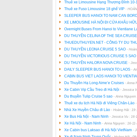
Thuê xe Limousine Hạng Thượng Đỉnh 10-
Thuê xe Fuso Limousine 18 ghế VIP
- HOÀN
SLEEPER BUS HANOI TO NAM CAN BO
XE LIMOUSINE HÀ NỘI ĐI CỬA KHẨU HỮ
Overnight Buses From Hanoi to Vientiane 
DU THUYỀN CELINA OF THE SEA CRUIS
THUEDUTHUYEN.NET - CÔNG TY DU TH
DU THUYỀN LEONA CRUISE 5 SAO
- Hoàn
DU THUYỀN VICTORIOUS CRUISE 5 SAO
DU THUYỀN HALORA NOVA CRUISE
- Jes
DAILY SLEEPER BUS HANOI TO LAOS
- A
CABIN BUS VIET LAOS HANOI TO VIENTI
Du Thuyền Hạ Long Aime’e Cruises
- Anna 
Xe Cabin Vip Cầu Treo đi Hà Nội
- Jessica 
Du thuyền Tulip Cruise 5 sao
- Anna Nguyen 
Thuê xe du lịch Hà Nội đi Viêng Chăn-Lào
Nhà Xe Huyền Châu đi Lào
- Hoàng Hải : 19
Xe Bus Hà Nội - Nam Ninh
- Jessica Vu : 16-
Xe Hà Nội - Nam Ninh
- Anna Nguyen : 16-11
Xe Cabin bus Laksao đi Hà Nội VietNam
- 
Xe đi Nam Ninh Trung Quốc
- Hoàng Hải : 08