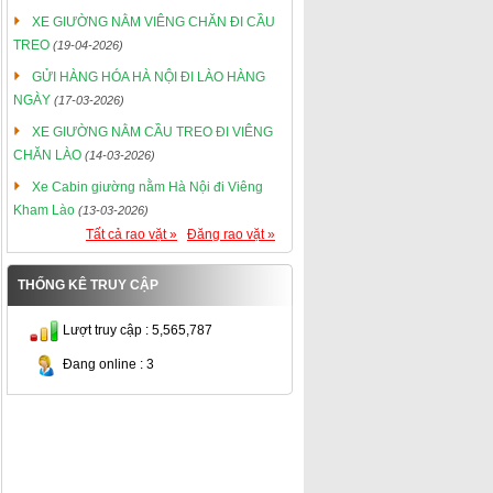
XE GIƯỜNG NẰM VIÊNG CHĂN ĐI CẦU
TREO
(19-04-2026)
GỬI HÀNG HÓA HÀ NỘI ĐI LÀO HÀNG
NGÀY
(17-03-2026)
XE GIƯỜNG NẰM CẦU TREO ĐI VIÊNG
CHĂN LÀO
(14-03-2026)
Xe Cabin giường nằm Hà Nội đi Viêng
Kham Lào
(13-03-2026)
Tất cả rao vặt »
Đăng rao vặt »
THỐNG KÊ TRUY CẬP
Lượt truy cập : 5,565,787
Đang online : 3