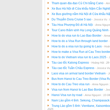
Tham quan địa đạo Củ Chi bằng Cano
- An
Xe Bus Hà Nội đi Cửa khẩu Nậm Cắn Ngh
Xe Bus giường nằm Hà Nội đi Cửa khẩu 
Du Thuyền Dora Cruise 5 sao
- Jessica Vu :
Tàu Hoa Phượng Đỏ đi Hà Nội
- Anna Nguye
Tour Cano thăm vịnh Hạ Long Quảng Ninh
How to do visa run to Lao Bao Border
- Anna
How to do a Visa Run through land border
-
How to do a visa run by going to Laos
- Hoàn
How to make a Visa Run at Cau Treo borde
How to do Vietnam visa run to Laos 2025
- 
Tàu cao tốc Kalong Express
- Hoàng Hải : 28
Tàu cao tốc Tuần Châu Express
- Jessica Vu
Laos visa on arrival land border Vietnam
- 
Bus from Hanoi to Cau Treo Border (Visa R
How to do Cau Treo visa run
- Anna Nguyen :
Visa run from Hanoi to Lao Bao Border
- Jes
Hanoi Visa run by road
- Anna Nguyen : 10-0
Nam Lào gồm 4 tỉnh: Sekong, Champasack -
Trung Lào gồm 5 tỉnh: Vientiane, Xaisomb
2025