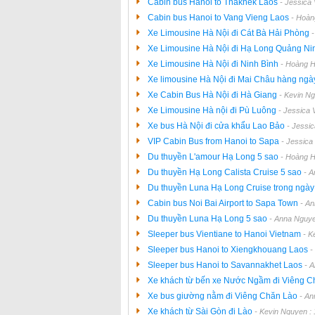
Cabin bus Hanoi to Thakhek Laos
- Jessica
Cabin bus Hanoi to Vang Vieng Laos
- Hoàn
Xe Limousine Hà Nội đi Cát Bà Hải Phòng
Xe Limousine Hà Nội đi Hạ Long Quảng N
Xe Limousine Hà Nội đi Ninh Bình
- Hoàng H
Xe limousine Hà Nội đi Mai Châu hàng ng
Xe Cabin Bus Hà Nội đi Hà Giang
- Kevin N
Xe Limousine Hà nội đi Pù Luông
- Jessica 
Xe bus Hà Nội đi cửa khẩu Lao Bảo
- Jessi
VIP Cabin Bus from Hanoi to Sapa
- Jessica
Du thuyền L'amour Hạ Long 5 sao
- Hoàng H
Du thuyền Hạ Long Calista Cruise 5 sao
- A
Du thuyền Luna Hạ Long Cruise trong ngà
Cabin bus Noi Bai Airport to Sapa Town
- A
Du thuyền Luna Hạ Long 5 sao
- Anna Nguye
Sleeper bus Vientiane to Hanoi Vietnam
- K
Sleeper bus Hanoi to Xiengkhouang Laos
-
Sleeper bus Hanoi to Savannakhet Laos
- 
Xe khách từ bến xe Nước Ngầm đi Viêng 
Xe bus giường nằm đi Viêng Chăn Lào
- An
Xe khách từ Sài Gòn đi Lào
- Kevin Nguyen :