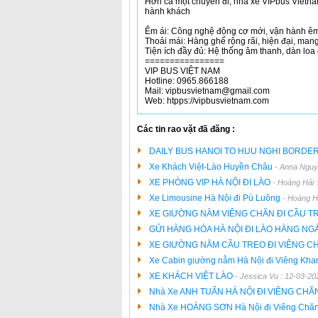
Hơn cả một chuyến đi, nhà xe VIPbus Vietna
hành khách
Êm ái: Công nghệ động cơ mới, vận hành êm 
Thoải mái: Hàng ghế rộng rãi, hiện đại, mang
Tiện ích đầy đủ: Hệ thống âm thanh, dàn loa
================
VIP BUS VIỆT NAM
Hotline: 0965.866188
Mail: vipbusvietnam@gmail.com
Web: htpps://vipbusvietnam.com
Các tin rao vặt đã đăng :
DAILY BUS HANOI TO HUU NGHI BORDE
Xe Khách Việt-Lào Huyền Châu
- Anna Nguy
XE PHÒNG VIP HÀ NỘI ĐI LÀO
- Hoàng Hải 
Xe Limousine Hà Nội đi Pù Luông
- Hoàng H
XE GIƯỜNG NẰM VIÊNG CHĂN ĐI CẦU 
GỬI HÀNG HÓA HÀ NỘI ĐI LÀO HÀNG NG
XE GIƯỜNG NẰM CẦU TREO ĐI VIÊNG C
Xe Cabin giường nằm Hà Nội đi Viêng Kh
XE KHÁCH VIỆT LÀO
- Jessica Vu : 12-03-20
Nhà Xe ANH TUẤN HÀ NỘI ĐI VIÊNG CHĂ
Nhà Xe HOÀNG SƠN Hà Nội đi Viêng Chă