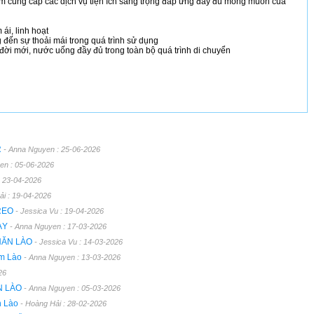
m cung cấp các dịch vụ tiện ích sang trọng đáp ứng đầy đủ mong muốn của
ái, linh hoạt
 đến sự thoải mái trong quá trình sử dụng
 đời mới, nước uống đầy đủ trong toàn bộ quá trình di chuyển
R
- Anna Nguyen : 25-06-2026
en : 05-06-2026
: 23-04-2026
ải : 19-04-2026
TREO
- Jessica Vu : 19-04-2026
ÀY
- Anna Nguyen : 17-03-2026
HĂN LÀO
- Jessica Vu : 14-03-2026
am Lào
- Anna Nguyen : 13-03-2026
26
N LÀO
- Anna Nguyen : 05-03-2026
n Lào
- Hoàng Hải : 28-02-2026