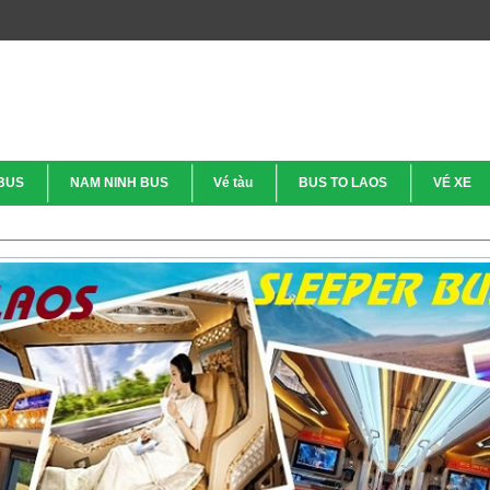
BUS
NAM NINH BUS
Vé tàu
BUS TO LAOS
VÉ XE