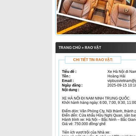
TRANG CHỦ
» RAO VẶT
CHI TIẾT TIN RAO VẶT:
Tiêu đề :
Xe Hà Nội đi Na
Tên :
Hoàng Hải
Email :
vipbusvietnam@
Ngày đăng :
2025-09-15 10:1
Nội dung :
XE HÀ NỘI ĐI NAM NINH TRUNG QUỐC
Khởi hành hàng ngày: 6:00, 7:00, 9:30, 11:00
Điểm đón: Văn Phòng Cty, Nội thành, thành 
Điển đến: Cửa khẩu Hữu Nghị Quan, sân bay
Hành trình xe: Hà Nội – Bắc Ninh – Bắc Gi
Giá vé: 750.000 đồng/ ghế
Tiện ích vượt trội của Nhà xe: