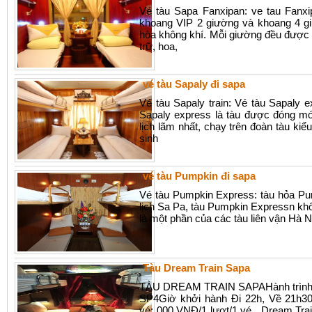
Vé tàu Sapa Fanxipan: ve tau Fanx
khoang VIP 2 giường và khoang 4 gi
hòa không khí. Mỗi giường đều được 
trữ, hoa,
vé tàu Sapaly đi sapa
Vé tàu Sapaly train: Vé tàu Sapaly 
Sapaly express là tàu được đóng mới
lịch lãm nhất, chạy trên đoàn tàu k
sinh
vé tàu Pumpkin đi sapa
Vé tàu Pumpkin Express: tàu hỏa P
lịch Sa Pa, tàu Pumpkin Expressn khôn
là một phần của các tàu liên vận Hà 
Tàu Dream Train Sapa
TÀU DREAM TRAIN SAPAHành trình H
SP4Giờ khởi hành Đi 22h, Về 21h30
vé: 000 VNĐ/1 lượt/1 vé Dream Train