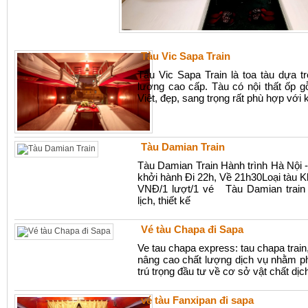
Tàu Vic Sapa Train
Tàu Vic Sapa Train là toa tàu dựa tr
lượng cao cấp. Tàu có nội thất ốp g
Việt, đẹp, sang trọng rất phù hợp vớ
Tàu Damian Train
Tàu Damian Train Hành trình Hà Nội
khởi hành Đi 22h, Về 21h30Loại tàu K
VNĐ/1 lượt/1 vé Tàu Damian train 
lịch, thiết kế
Vé tàu Chapa đi Sapa
Ve tau chapa express: tau chapa trai
nâng cao chất lượng dịch vụ nhằm ph
trú trọng đầu tư về cơ sở vật chất dịc
vé tàu Fanxipan đi sapa