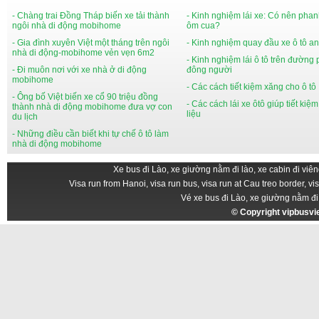
- Chàng trai Đồng Tháp biến xe tải thành
- Kinh nghiệm lái xe: Có nên phan
ngôi nhà di động mobihome
ôm cua?
- Gia đình xuyên Việt một tháng trên ngôi
- Kinh nghiệm quay đầu xe ô tô an
nhà di động-mobihome vẻn vẹn 6m2
- Kinh nghiệm lái ô tô trên đường
- Đi muôn nơi với xe nhà ở di động
đông người
mobihome
- Các cách tiết kiệm xăng cho ô tô
- Ông bố Việt biến xe cổ 90 triệu đồng
- Các cách lái xe ôtô giúp tiết kiệ
thành nhà di động mobihome đưa vợ con
liệu
du lịch
- Những điều cần biết khi tự chế ô tô làm
nhà di động mobihome
Xe bus đi Lào, xe giường nằm đi lào, xe cabin đi viên
Visa run from Hanoi, visa run bus, visa run at Cau treo border, vi
Vé xe bus đi Lào, xe giường nằm đi
© Copyright
vipbusv