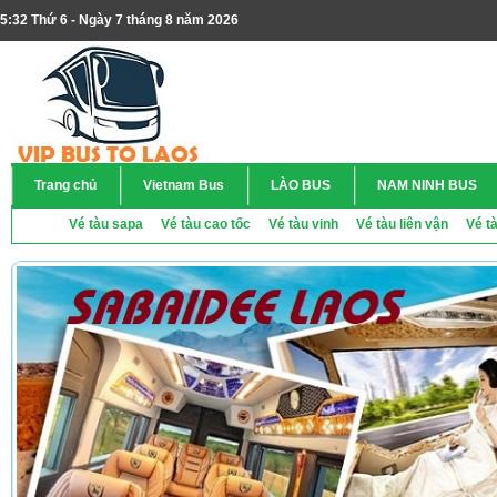
5:32 Thứ 6 - Ngày 7 tháng 8 năm 2026
Trang chủ
Vietnam Bus
LÀO BUS
NAM NINH BUS
Vé tàu sapa
Vé tàu cao tốc
Vé tàu vinh
Vé tàu liên vận
Vé t