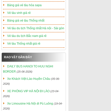
Bảng giá vé tàu hỏa sapa
Vé tàu vinh giá rẻ
Bảng giá vé tàu Thống nhất
Vé tàu du lịch Thống nhất Hà nội - Sài gòn
Vé tàu du lịch Bắc nam giá rẻ
Vé tàu Thống nhất giá rẻ
RAO VẶT GẦN ĐÂY
DAILY BUS HANOI TO HUU NGHI
BORDER
(25-06-2026)
Xe Khách Việt-Lào Huyền Châu
(05-06-
2026)
XE PHÒNG VIP HÀ NỘI ĐI LÀO
(23-04-
2026)
Xe Limousine Hà Nội đi Pù Luông
(19-04-
2026)