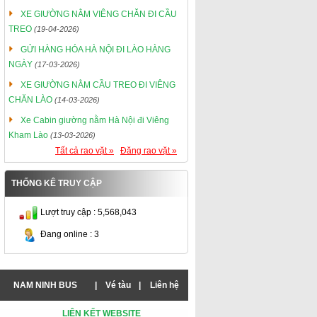
XE GIƯỜNG NẰM VIÊNG CHĂN ĐI CẦU
TREO
(19-04-2026)
GỬI HÀNG HÓA HÀ NỘI ĐI LÀO HÀNG
NGÀY
(17-03-2026)
XE GIƯỜNG NẰM CẦU TREO ĐI VIÊNG
CHĂN LÀO
(14-03-2026)
Xe Cabin giường nằm Hà Nội đi Viêng
Kham Lào
(13-03-2026)
Tất cả rao vặt »
Đăng rao vặt »
THỐNG KÊ TRUY CẬP
Lượt truy cập : 5,568,043
Đang online : 3
NAM NINH BUS
|
Vé tàu
|
Liên hệ
LIÊN KẾT WEBSITE