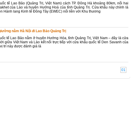
uốc tế Lao Bảo (Quảng Trị, Việt Nam) cách TP. Đông Hà khoảng 80km, nối hai
akhet của Lào và huyện Hướng Hoá của tỉnh Quảng Trị. Cửa khẩu này chính là
ên Hành lang Kinh tế Đông Tây (EWEC) nối liền với Khu thương
giường nằm Hà Nội đi Lao Bảo Quảng Trị
ốc tế Lao Bảo nằm ở huyện Hướng Hóa, tỉnh Quảng Trị, Việt Nam – đây là cửa
iới giữa Việt Nam và Lào kết nối trực tiếp với cửa khẩu quốc tế Den Savanh của
vị trí này được đánh giá là
01