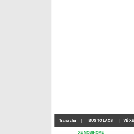
Trang chủ
|
BUS TO LAOS
|
VÉ XE
XE MOBIHOME