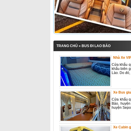
TRANG CHỦ
» BUS ĐI LAO BẢO
Nhà Xe VI
Cửa khẩu qu
khẩu biên g
Lào. Do đó, 
Xe Bus gi
Cửa khẩu qu
Bảo, huyện
huyện Sepon
Xe Cabin 