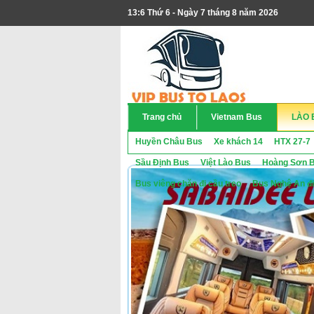
13:6 Thứ 6 - Ngày 7 tháng 8 năm 2026
Trang chủ
Vietnam Bus
LÀO 
Huyền Châu Bus
Xe khách 14
HTX 27-7
Sầu Định Bus
Việt Lào Bus
Hoàng Sơn 
Bus viêng chăn đi cầu treo
Bus Nghệ An đi