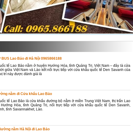
P BUS Lao Bảo đi Hà Nội 0965866188
ốc tế Lao Bảo nằm ở huyện Hướng Hóa, tỉnh Quảng Trị, Việt Nam – đây là cửa
iới giữa Việt Nam và Lào kết nối trực tiếp với cửa khẩu quốc tế Den Savanh của
vị trí này được đánh giá là
ường nằm đi Cửa khẩu Lao Bảo
ốc tế Lao Bảo là cửa khẩu đường bộ nằm ở miền Trung Việt Nam, thị trấn Lao
 Hướng Hóa, tỉnh Quảng Trị, nối trực tiếp với cửa khẩu quốc tế Den Savanh,
h, tỉnh Savannakhet, Lào.
giường nằm Hà Nội đi Lao Bảo