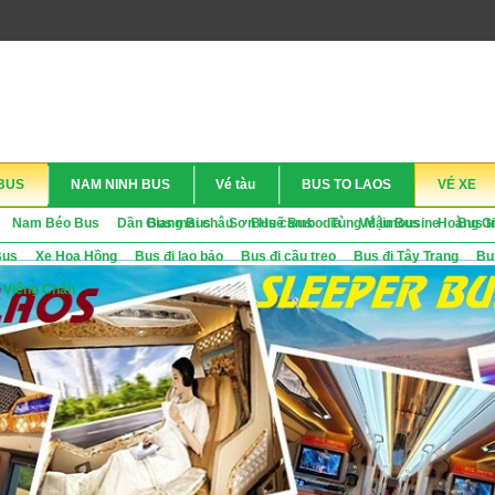
BUS
NAM NINH BUS
Vé tàu
BUS TO LAOS
VÉ XE
Nam Béo Bus
Dần Giang Bus
Bus mai châu
Sơn Huế Bus
Bus cambodia
Tùng Mậu Bus
Vé limousine
Hoàng G
Bus t
Bus
Xe Hoa Hồng
Bus đi lao bảo
Bus đi cầu treo
Bus đi Tây Trang
Bu
 Viêng Chăn