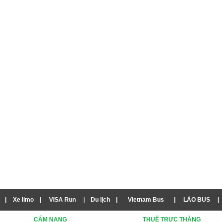
|
Xe limo
|
VISA Run
|
Du lịch
|
Vietnam Bus
|
LÀO BUS
|
CẨM NANG
THUÊ TRỰC THĂNG