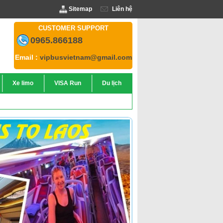
Sitemap
Liên hệ
CUSTOMER SUPPORT
0965.866188
Email :
vipbusvietnam@gmail.com
Xe limo
VISA Run
Du lịch