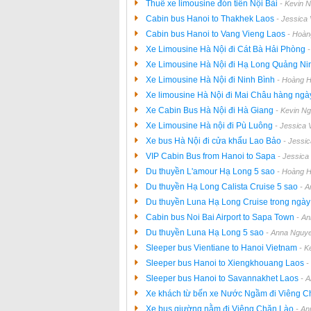
Thuê xe limousine đón tiễn Nội Bài
- Kevin 
Cabin bus Hanoi to Thakhek Laos
- Jessica
Cabin bus Hanoi to Vang Vieng Laos
- Hoàn
Xe Limousine Hà Nội đi Cát Bà Hải Phòng
Xe Limousine Hà Nội đi Hạ Long Quảng N
Xe Limousine Hà Nội đi Ninh Bình
- Hoàng H
Xe limousine Hà Nội đi Mai Châu hàng ng
Xe Cabin Bus Hà Nội đi Hà Giang
- Kevin N
Xe Limousine Hà nội đi Pù Luông
- Jessica 
Xe bus Hà Nội đi cửa khẩu Lao Bảo
- Jessi
VIP Cabin Bus from Hanoi to Sapa
- Jessica
Du thuyền L'amour Hạ Long 5 sao
- Hoàng H
Du thuyền Hạ Long Calista Cruise 5 sao
- A
Du thuyền Luna Hạ Long Cruise trong ngà
Cabin bus Noi Bai Airport to Sapa Town
- A
Du thuyền Luna Hạ Long 5 sao
- Anna Nguye
Sleeper bus Vientiane to Hanoi Vietnam
- K
Sleeper bus Hanoi to Xiengkhouang Laos
-
Sleeper bus Hanoi to Savannakhet Laos
- 
Xe khách từ bến xe Nước Ngầm đi Viêng 
Xe bus giường nằm đi Viêng Chăn Lào
- An