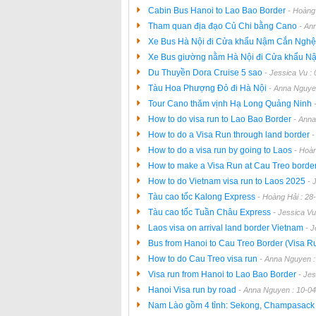
Cabin Bus Hanoi to Lao Bao Border
- Hoàng
Tham quan địa đạo Củ Chi bằng Cano
- An
Xe Bus Hà Nội đi Cửa khẩu Nậm Cắn Ngh
Xe Bus giường nằm Hà Nội đi Cửa khẩu 
Du Thuyền Dora Cruise 5 sao
- Jessica Vu :
Tàu Hoa Phượng Đỏ đi Hà Nội
- Anna Nguye
Tour Cano thăm vịnh Hạ Long Quảng Ninh
How to do visa run to Lao Bao Border
- Anna
How to do a Visa Run through land border
-
How to do a visa run by going to Laos
- Hoàn
How to make a Visa Run at Cau Treo borde
How to do Vietnam visa run to Laos 2025
- 
Tàu cao tốc Kalong Express
- Hoàng Hải : 28
Tàu cao tốc Tuần Châu Express
- Jessica Vu
Laos visa on arrival land border Vietnam
- 
Bus from Hanoi to Cau Treo Border (Visa R
How to do Cau Treo visa run
- Anna Nguyen :
Visa run from Hanoi to Lao Bao Border
- Jes
Hanoi Visa run by road
- Anna Nguyen : 10-0
Nam Lào gồm 4 tỉnh: Sekong, Champasack -