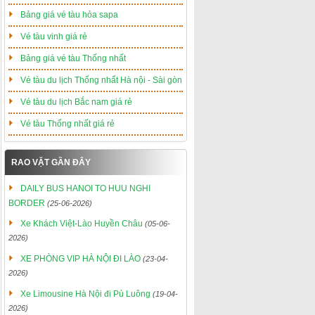
Bảng giá vé tàu hỏa sapa
Vé tàu vinh giá rẻ
Bảng giá vé tàu Thống nhất
Vé tàu du lịch Thống nhất Hà nội - Sài gòn
Vé tàu du lịch Bắc nam giá rẻ
Vé tàu Thống nhất giá rẻ
RAO VẶT GẦN ĐÂY
DAILY BUS HANOI TO HUU NGHI
BORDER
(25-06-2026)
Xe Khách Việt-Lào Huyền Châu
(05-06-
2026)
XE PHÒNG VIP HÀ NỘI ĐI LÀO
(23-04-
2026)
Xe Limousine Hà Nội đi Pù Luông
(19-04-
2026)