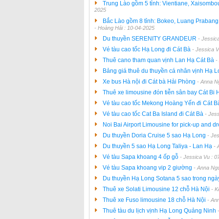
Trung Lào gồm 5 tỉnh: Vientiane, Xaisomb
2025
Bắc Lào gồm 8 tỉnh: Bokeo, Luang Praban
- Hoàng Hải : 10-04-2025
Du thuyền SERENITY GRANDEUR
- Jessic
Vé tàu cao tốc Hạ Long đi Cát Bà
- Jessica 
Thuê cano tham quan vịnh Lan Hạ Cát Bà
-
Bảng giá thuê du thuyền cá nhân vịnh Hạ 
Xe bus Hà nội đi Cát bà Hải Phòng
- Anna N
Thuê xe limousine đón tiễn sân bay Cát Bi
Vé tàu cao tốc Mekong Hoàng Yến đi Cát 
Vé tàu cao tốc Cat Ba Island đi Cát Bà
- Jes
Noi Bai Airport Limousine for pick-up and dr
Du thuyền Doria Cruise 5 sao Hạ Long
- Je
Du thuyền 5 sao Hạ Long Taliya - Lan Hạ
- 
Vé tàu Sapa khoang 4 ốp gỗ
- Jessica Vu : 
Vé tàu Sapa khoang vip 2 giường
- Anna Ng
Du thuyền Hạ Long Sotana 5 sao trong ng
Thuê xe Solati Limousine 12 chỗ Hà Nội
- K
Thuê xe Fuso limousine 18 chỗ Hà Nội
- An
Thuê tàu du lịch vịnh Hạ Long Quảng Ninh