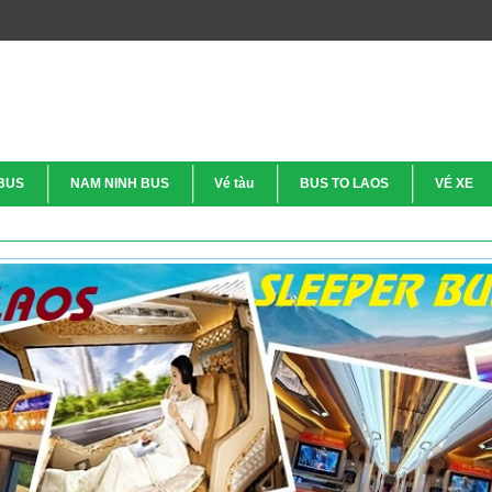
BUS
NAM NINH BUS
Vé tàu
BUS TO LAOS
VÉ XE