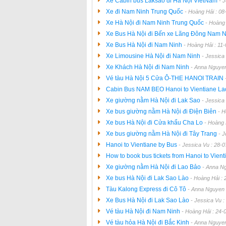
Xe Cabin bus Laksao đi Hà Nội VietNam
- 
Xe đi Nam Ninh Trung Quốc
- Hoàng Hải : 08
Xe Hà Nội đi Nam Ninh Trung Quốc
- Hoàng 
Xe Bus Hà Nội đi Bến xe Lãng Đông Nam 
Xe Bus Hà Nội đi Nam Ninh
- Hoàng Hải : 11
Xe Limousine Hà Nội đi Nam Ninh
- Jessica
Xe Khách Hà Nội đi Nam Ninh
- Anna Nguyen
Vé tàu Hà Nội 5 Cửa Ô-THE HANOI TRAIN
Cabin Bus NAM BEO Hanoi to Vientiane L
Xe giường nằm Hà Nội đi Lak Sao
- Jessica
Xe bus giường nằm Hà Nội đi Điện Biên
- H
Xe bus Hà Nội đi Cửa khẩu Cha Lo
- Hoàng 
Xe bus giường nằm Hà Nội đi Tây Trang
- 
Hanoi to Vientiane by Bus
- Jessica Vu : 28-
How to book bus tickets from Hanoi to Vien
Xe giường nằm Hà Nội đi Lao Bảo
- Anna N
Xe bus Hà Nội đi Lak Sao Lào
- Hoàng Hải :
Tàu Kalong Express đi Cô Tô
- Anna Nguyen 
Xe Bus Hà Nội đi Lak Sao Lào
- Jessica Vu 
Vé tàu Hà Nội đi Nam Ninh
- Hoàng Hải : 24-
Vé tàu hỏa Hà Nội đi Bắc Kinh
- Anna Nguyen