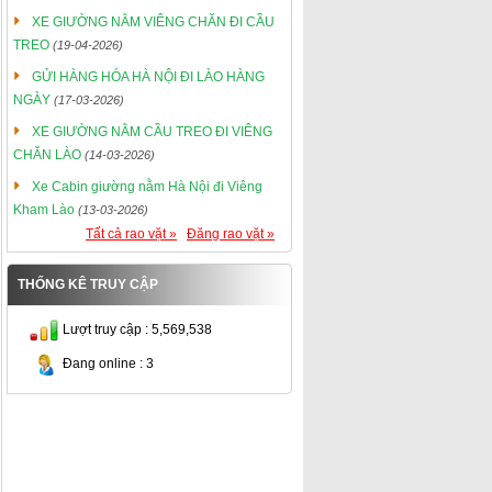
XE GIƯỜNG NẰM VIÊNG CHĂN ĐI CẦU
TREO
(19-04-2026)
GỬI HÀNG HÓA HÀ NỘI ĐI LÀO HÀNG
NGÀY
(17-03-2026)
XE GIƯỜNG NẰM CẦU TREO ĐI VIÊNG
CHĂN LÀO
(14-03-2026)
Xe Cabin giường nằm Hà Nội đi Viêng
Kham Lào
(13-03-2026)
Tất cả rao vặt »
Đăng rao vặt »
THỐNG KÊ TRUY CẬP
Lượt truy cập : 5,569,538
Đang online : 3