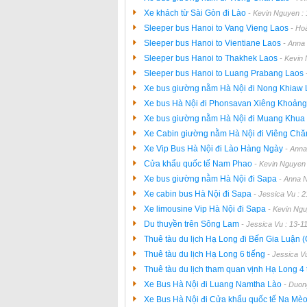
Xe khách từ Sài Gòn đi Lào
- Kevin Nguyen :
Sleeper bus Hanoi to Vang Vieng Laos
- Ho
Sleeper bus Hanoi to Vientiane Laos
- Anna
Sleeper bus Hanoi to Thakhek Laos
- Kevin
Sleeper bus Hanoi to Luang Prabang Laos
Xe bus giường nằm Hà Nội đi Nong Khiaw
Xe bus Hà Nội đi Phonsavan Xiêng Khoản
Xe bus giường nằm Hà Nội đi Muang Khua
Xe Cabin giường nằm Hà Nội đi Viêng Ch
Xe Vip Bus Hà Nội đi Lào Hàng Ngày
- Anna
Cửa khẩu quốc tế Nam Phao
- Kevin Nguyen
Xe bus giường nằm Hà Nội đi Sapa
- Anna 
Xe cabin bus Hà Nội đi Sapa
- Jessica Vu : 
Xe limousine Vip Hà Nội đi Sapa
- Kevin Ngu
Du thuyền trên Sông Lam
- Jessica Vu : 13-1
Thuê tàu du lịch Hạ Long đi Bến Gia Luận 
Thuê tàu du lịch Hạ Long 6 tiếng
- Jessica V
Thuê tàu du lịch tham quan vịnh Hạ Long 4
Xe Bus Hà Nội đi Luang Namtha Lào
- Duon
Xe Bus Hà Nội đi Cửa khẩu quốc tế Na Mè