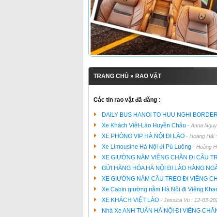
TRANG CHỦ
» RAO VẶT
Các tin rao vặt đã đăng :
DAILY BUS HANOI TO HUU NGHI BORDE
Xe Khách Việt-Lào Huyền Châu
- Anna Nguy
XE PHÒNG VIP HÀ NỘI ĐI LÀO
- Hoàng Hải 
Xe Limousine Hà Nội đi Pù Luông
- Hoàng H
XE GIƯỜNG NẰM VIÊNG CHĂN ĐI CẦU 
GỬI HÀNG HÓA HÀ NỘI ĐI LÀO HÀNG NG
XE GIƯỜNG NẰM CẦU TREO ĐI VIÊNG C
Xe Cabin giường nằm Hà Nội đi Viêng Kh
XE KHÁCH VIỆT LÀO
- Jessica Vu : 12-03-20
Nhà Xe ANH TUẤN HÀ NỘI ĐI VIÊNG CHĂ