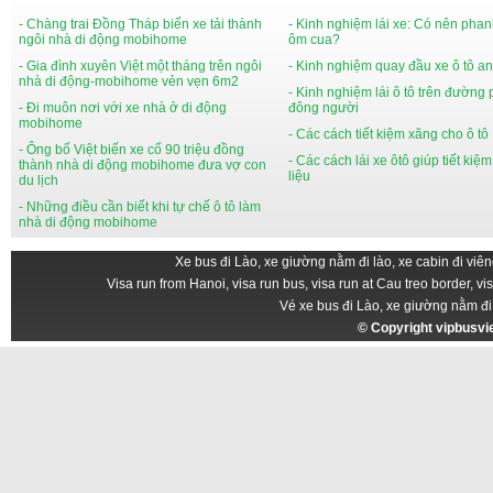
- Chàng trai Đồng Tháp biến xe tải thành
- Kinh nghiệm lái xe: Có nên phan
ngôi nhà di động mobihome
ôm cua?
- Gia đình xuyên Việt một tháng trên ngôi
- Kinh nghiệm quay đầu xe ô tô an
nhà di động-mobihome vẻn vẹn 6m2
- Kinh nghiệm lái ô tô trên đường
- Đi muôn nơi với xe nhà ở di động
đông người
mobihome
- Các cách tiết kiệm xăng cho ô tô
- Ông bố Việt biến xe cổ 90 triệu đồng
- Các cách lái xe ôtô giúp tiết kiệ
thành nhà di động mobihome đưa vợ con
liệu
du lịch
- Những điều cần biết khi tự chế ô tô làm
nhà di động mobihome
Xe bus đi Lào, xe giường nằm đi lào, xe cabin đi viên
Visa run from Hanoi, visa run bus, visa run at Cau treo border, vi
Vé xe bus đi Lào, xe giường nằm đi
© Copyright
vipbusv