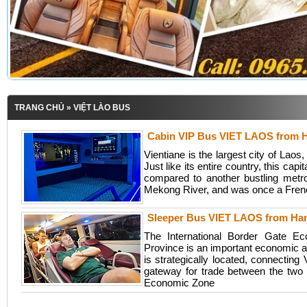
TRANG CHỦ
» VIỆT LÀO BUS
Cabin VIP Bus VIET LAOS from H
Vientiane is the largest city of Laos
Just like its entire country, this cap
compared to another bustling metro
Mekong River, and was once a Frenc
Sleeper Bus VIET LAOS from Han
The International Border Gate E
Province is an important economic ar
is strategically located, connecting
gateway for trade between the two 
Economic Zone