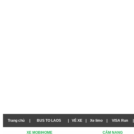
Trang chủ
|
BUS TO LAOS
|
VÉ XE
|
Xe limo
|
VISA Run
|
XE MOBIHOME
CẨM NANG