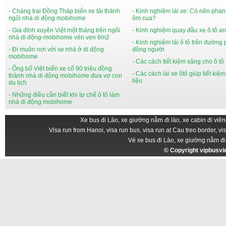
- Chàng trai Đồng Tháp biến xe tải thành
- Kinh nghiệm lái xe: Có nên phan
ngôi nhà di động mobihome
ôm cua?
- Gia đình xuyên Việt một tháng trên ngôi
- Kinh nghiệm quay đầu xe ô tô an
nhà di động-mobihome vẻn vẹn 6m2
- Kinh nghiệm lái ô tô trên đường
- Đi muôn nơi với xe nhà ở di động
đông người
mobihome
- Các cách tiết kiệm xăng cho ô tô
- Ông bố Việt biến xe cổ 90 triệu đồng
- Các cách lái xe ôtô giúp tiết kiệ
thành nhà di động mobihome đưa vợ con
liệu
du lịch
- Những điều cần biết khi tự chế ô tô làm
nhà di động mobihome
Xe bus đi Lào, xe giường nằm đi lào, xe cabin đi viên
Visa run from Hanoi, visa run bus, visa run at Cau treo border, vi
Vé xe bus đi Lào, xe giường nằm đi
© Copyright
vipbusv