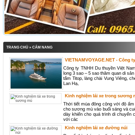
TRANG CHỦ
» CẨM NANG
VIETNAMVOYAGE.NET - Công ty 
Công ty TNHH Du thuyền Việt Nam 
long 3 sao – 5 sao thăm quan di sản 
tắm Titop, làng chài Vung Viêng, 
Lan Hạ,
Kinh nghiệm lái xe trong sương
Thời tiết mùa đông cộng với độ ẩm 
cho sương mù vào buổi sáng và cu
dày khiến cho quá trình di chuyển 
với các
Kinh nghiệm lái xe đường núi