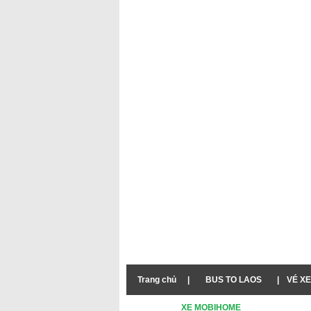
Trang chủ
|
BUS TO LAOS
|
VÉ XE
XE MOBIHOME