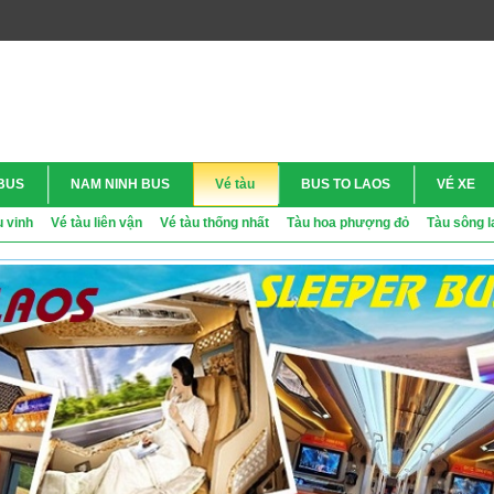
BUS
NAM NINH BUS
Vé tàu
BUS TO LAOS
VÉ XE
u vinh
Vé tàu liên vận
Vé tàu thống nhất
Tàu hoa phượng đỏ
Tàu sông 