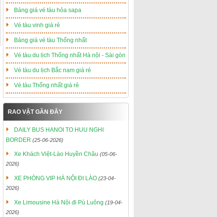
Bảng giá vé tàu hỏa sapa
Vé tàu vinh giá rẻ
Bảng giá vé tàu Thống nhất
Vé tàu du lịch Thống nhất Hà nội - Sài gòn
Vé tàu du lịch Bắc nam giá rẻ
Vé tàu Thống nhất giá rẻ
RAO VẶT GẦN ĐÂY
DAILY BUS HANOI TO HUU NGHI
BORDER
(25-06-2026)
Xe Khách Việt-Lào Huyền Châu
(05-06-
2026)
XE PHÒNG VIP HÀ NỘI ĐI LÀO
(23-04-
2026)
Xe Limousine Hà Nội đi Pù Luông
(19-04-
2026)