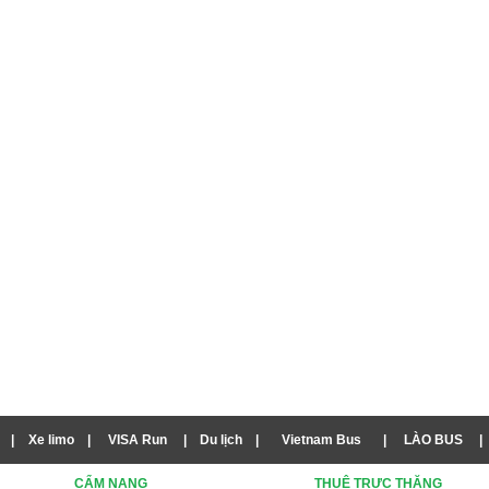
|
Xe limo
|
VISA Run
|
Du lịch
|
Vietnam Bus
|
LÀO BUS
|
CẨM NANG
THUÊ TRỰC THĂNG