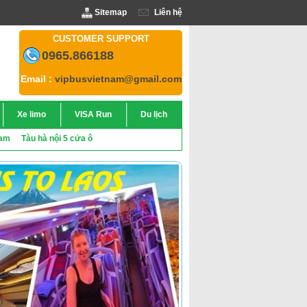
Sitemap
Liên hệ
CUSTOMER SUPPORT
0965.866188
Email :
vipbusvietnam@gmail.com
Xe limo
VISA Run
Du lịch
lam
Tàu hà nội 5 cửa ô