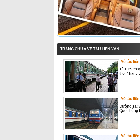
TRANG CHỦ
» VÉ TÀU LIÊN VẬN
Vé tàu liên
Tầu T5 chạ
thứ 7 hàng 
Vé tàu liê
Đường sắt V
Quốc bằng 
Vé tàu liê