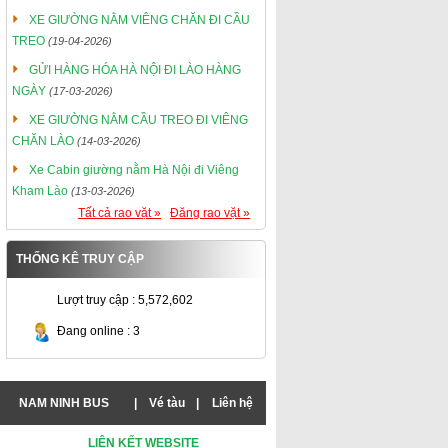
XE GIƯỜNG NẰM VIÊNG CHĂN ĐI CẦU
TREO
(19-04-2026)
GỬI HÀNG HÓA HÀ NỘI ĐI LÀO HÀNG
NGÀY
(17-03-2026)
XE GIƯỜNG NẰM CẦU TREO ĐI VIÊNG
CHĂN LÀO
(14-03-2026)
Xe Cabin giường nằm Hà Nội đi Viêng
Kham Lào
(13-03-2026)
Tất cả rao vặt »
Đăng rao vặt »
THỐNG KÊ TRUY CẬP
Lượt truy cập : 5,572,602
Đang online : 3
NAM NINH BUS
|
Vé tàu
|
Liên hệ
LIÊN KẾT WEBSITE