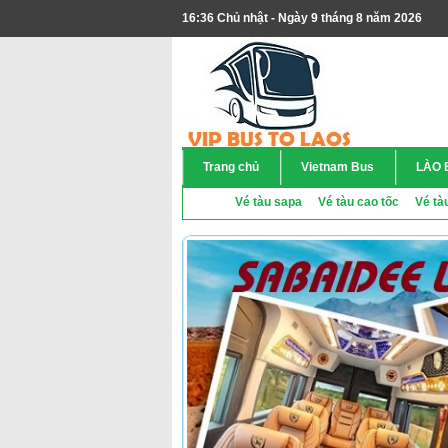
16:36 Chủ nhật - Ngày 9 tháng 8 năm 2026
Trang chủ
Vietnam Bus
LÀO 
Vé tàu sapa
Vé tàu cao tốc
Vé tà