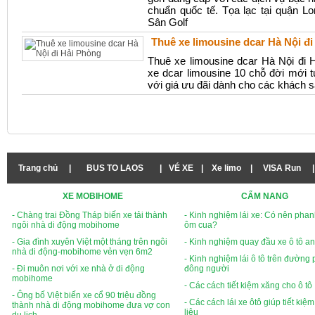
chuẩn quốc tế. Tọa lạc tại quận L
Sân Golf
Thuê xe limousine dcar Hà Nội đ
Thuê xe limousine dcar Hà Nội đi 
xe dcar limousine 10 chỗ đời mới 
với giá ưu đãi dành cho các khách sạ
Trang chủ
|
BUS TO LAOS
|
VÉ XE
|
Xe limo
|
VISA Run
|
XE MOBIHOME
CẨM NANG
- Chàng trai Đồng Tháp biến xe tải thành
- Kinh nghiệm lái xe: Có nên phan
ngôi nhà di động mobihome
ôm cua?
- Gia đình xuyên Việt một tháng trên ngôi
- Kinh nghiệm quay đầu xe ô tô an
nhà di động-mobihome vẻn vẹn 6m2
- Kinh nghiệm lái ô tô trên đường
- Đi muôn nơi với xe nhà ở di động
đông người
mobihome
- Các cách tiết kiệm xăng cho ô tô
- Ông bố Việt biến xe cổ 90 triệu đồng
- Các cách lái xe ôtô giúp tiết kiệ
thành nhà di động mobihome đưa vợ con
liệu