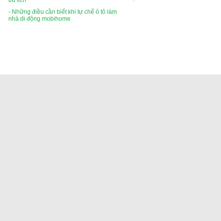
du lịch
- Những điều cần biết khi tự chế ô tô làm
nhà di động mobihome
Xe bus đi Lào, xe giường nằm đi lào, xe cabin đi viên
Visa run from Hanoi, visa run bus, visa run at Cau treo border, vi
Vé xe bus đi Lào, xe giường nằm đi
© Copyright
vipbusv