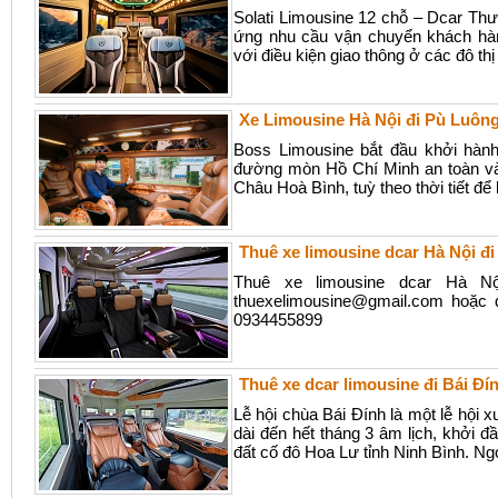
Solati Limousine 12 chỗ – Dcar Th
ứng nhu cầu vận chuyển khách hàn
với điều kiện giao thông ở các đô thị
Xe Limousine Hà Nội đi Pù Luôn
Boss Limousine bắt đầu khởi hành
đường mòn Hồ Chí Minh an toàn v
Châu Hoà Bình, tuỳ theo thời tiết để 
Thuê xe limousine dcar Hà Nội đ
Thuê xe limousine dcar Hà N
thuexelimousine@gmail.com hoặc 
0934455899
Thuê xe dcar limousine đi Bái Đí
Lễ hội chùa Bái Đính là một lễ hội 
dài đến hết tháng 3 âm lịch, khởi 
đất cố đô Hoa Lư tỉnh Ninh Bình. Ngo