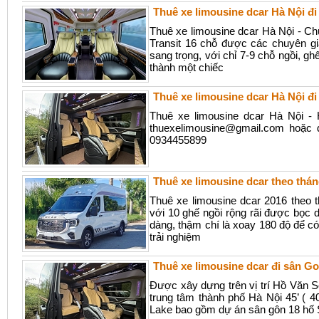
Thuê xe limousine dcar Hà Nội 
Thuê xe limousine dcar Hà Nội - C
Transit 16 chỗ được các chuyên gi
sang trọng, với chỉ 7-9 chỗ ngồi, gh
thành một chiếc
Thuê xe limousine dcar Hà Nội đ
Thuê xe limousine dcar Hà Nội -
thuexelimousine@gmail.com hoặc 
0934455899
Thuê xe limousine dcar theo thá
Thuê xe limousine dcar 2016 theo 
với 10 ghế ngồi rộng rãi được bọc d
dàng, thậm chí là xoay 180 độ để có
trải nghiệm
Thuê xe limousine dcar đi sân Go
Được xây dựng trên vị trí Hồ Văn
trung tâm thành phố Hà Nội 45’ (
Lake bao gồm dự án sân gôn 18 hố S