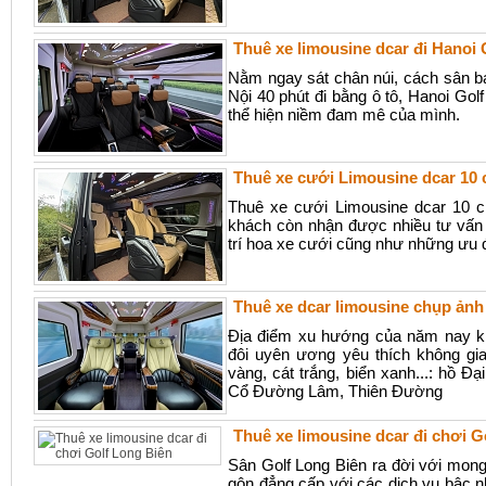
Thuê xe limousine dcar đi Hanoi 
Nằm ngay sát chân núi, cách sân b
Nội 40 phút đi bằng ô tô, Hanoi Golf
thể hiện niềm đam mê của mình.
Thuê xe cưới Limousine dcar 10 
Thuê xe cưới Limousine dcar 10 c
khách còn nhận được nhiều tư vấn 
trí hoa xe cưới cũng như những ưu đ
Thuê xe dcar limousine chụp ảnh
Địa điểm xu hướng của năm nay kh
đôi uyên ương yêu thích không gi
vàng, cát trắng, biển xanh...: hồ 
Cổ Đường Lâm, Thiên Đường
Thuê xe limousine dcar đi chơi G
Sân Golf Long Biên ra đời với mon
gôn đẳng cấp với các dịch vụ bậc nhấ