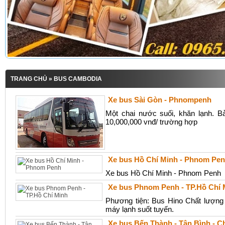
TRANG CHỦ
» BUS CAMBODIA
Xe bus Sài Gòn - Phnompenh
Một chai nước suối, khăn lạnh. B
10,000,000 vnđ/ trường hợp
Xe bus Hồ Chí Minh - Phnom Pe
Xe bus Hồ Chí Minh - Phnom Penh
Xe bus Phnom Penh - TP.Hồ Chí 
Phương tiện: Bus Hino Chất lượng c
máy lạnh suốt tuyến.
Xe bus Bến Thành - Tân Bình - 