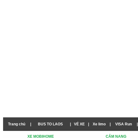
Trang chủ
|
BUS TO LAOS
|
VÉ XE
|
Xe limo
|
VISA Run
|
XE MOBIHOME
CẨM NANG