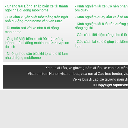
- Chàng trai Đồng Tháp biến xe tải thành
- Kinh nghiệm lái xe: Có nên phan
ngôi nhà di động mobihome
ôm cua?
- Gia đình xuyên Việt một tháng trên ngôi
- Kinh nghiệm quay đầu xe ô tô an
nhà di động-mobihome vẻn vẹn 6m2
- Kinh nghiệm lái ô tô trên đường
- Đi muôn nơi với xe nhà ở di động
đông người
mobihome
- Các cách tiết kiệm xăng cho ô tô
- Ông bố Việt biến xe cổ 90 triệu đồng
- Các cách lái xe ôtô giúp tiết kiệ
thành nhà di động mobihome đưa vợ con
liệu
du lịch
- Những điều cần biết khi tự chế ô tô làm
nhà di động mobihome
Xe bus đi Lào, xe giường nằm đi lào, xe cabin đi viên
Visa run from Hanoi, visa run bus, visa run at Cau treo border, vi
Vé xe bus đi Lào, xe giường nằm đi
© Copyright
vipbusv