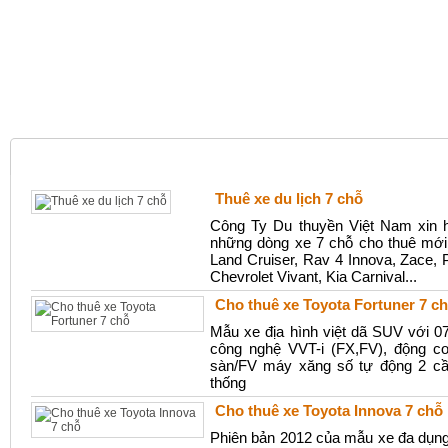
TRANG CHỦ
» THUÊ XE THEO LOẠI XE | THUÊ XE 7 CHỖ
Thuê xe du lịch 7 chỗ
Công Ty Du thuyền Việt Nam xin h
những dòng xe 7 chỗ cho thuê mới 
Land Cruiser, Rav 4 Innova, Zace, P
Chevrolet Vivant, Kia Carnival...
Cho thuê xe Toyota Fortuner 7 c
Mẫu xe địa hình việt dã SUV với 07
công nghệ VVT-i (FX,FV), động c
sàn/FV máy xăng số tự động 2 cầ
thống
Cho thuê xe Toyota Innova 7 chỗ
Phiên bản 2012 của mẫu xe đa dụng T