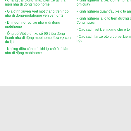
- Chàng trai Đồng Tháp biến xe tải thành
- Kinh nghiệm lái xe: Có nên phan
ngôi nhà di động mobihome
ôm cua?
- Gia đình xuyên Việt một tháng trên ngôi
- Kinh nghiệm quay đầu xe ô tô an
nhà di động-mobihome vẻn vẹn 6m2
- Kinh nghiệm lái ô tô trên đường
- Đi muôn nơi với xe nhà ở di động
đông người
mobihome
- Các cách tiết kiệm xăng cho ô tô
- Ông bố Việt biến xe cổ 90 triệu đồng
- Các cách lái xe ôtô giúp tiết kiệ
thành nhà di động mobihome đưa vợ con
liệu
du lịch
- Những điều cần biết khi tự chế ô tô làm
nhà di động mobihome
Xe bus đi Lào, xe giường nằm đi lào, xe cabin đi viên
Visa run from Hanoi, visa run bus, visa run at Cau treo border, vi
Vé xe bus đi Lào, xe giường nằm đi
© Copyright
vipbusv