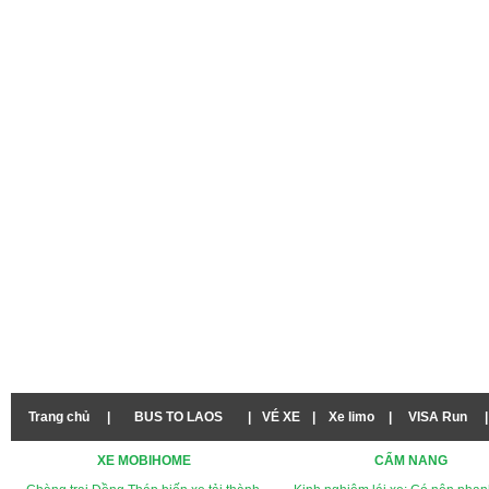
Trang chủ
|
BUS TO LAOS
|
VÉ XE
|
Xe limo
|
VISA Run
|
XE MOBIHOME
CẨM NANG