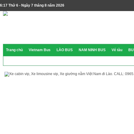
6:17 Thứ 6 - Ngày 7 tháng 8 năm 2026
Trang chủ
Vietnam Bus
LÀO BUS
NAM NINH BUS
Vé tàu
BU