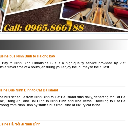
usine bus Ninh Binh to Halong bay
 Bay to Ninh Binh Limousine Bus is a high-quality service provided by Viet
ith a travel time of 4 hours, ensuring you enjoy the journey to the fullest.
usine Bus Ninh Binh to Cat Ba island
ne bus schedule from Ninh Binh to Cat Ba Island runs daily, departing for Cat Ba
c, Trang An, and Bai Dinh in Ninh Binh and vice versa. Traveling to Cat Ba
Phong from Ninh Binh by shuttle bus limousine or luxury car is the
usine Hà Nội đi Ninh Bình