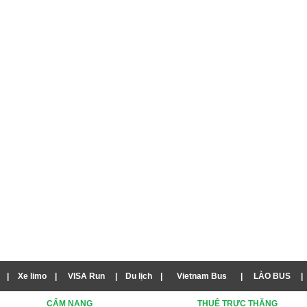
|
Xe limo
|
VISA Run
|
Du lịch
|
Vietnam Bus
|
LÀO BUS
|
CẨM NANG
THUÊ TRỰC THĂNG