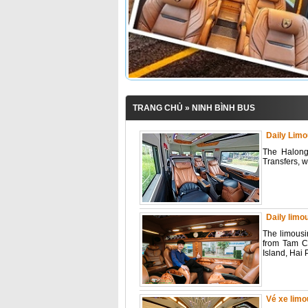
TRANG CHỦ
» NINH BÌNH BUS
Daily Limo
The Halong
Transfers, w
Daily limo
The limousi
from Tam Co
Island, Hai 
Vé xe limo