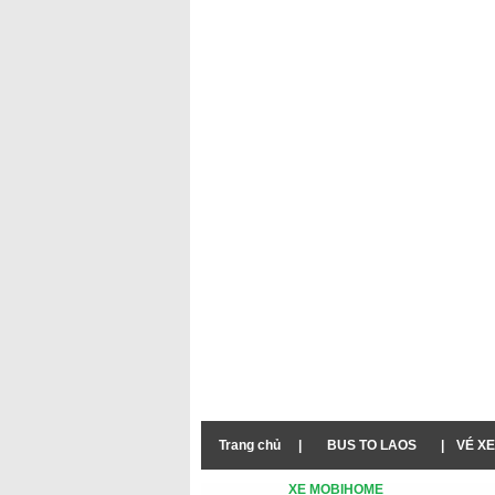
Trang chủ
|
BUS TO LAOS
|
VÉ XE
XE MOBIHOME