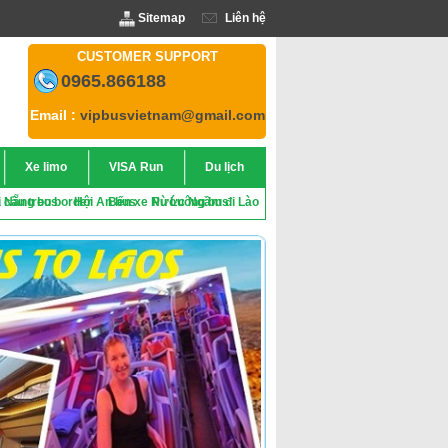
Sitemap
Liên hệ
CUSTOMER SUPPORT
0965.866188
Email :
vipbusvietnam@gmail.com
Xe limo
VISA Run
Du lịch
 cầu treo border
 Nẵng bus
Hội An bus
Bến xe Nước Ngầm đi Lào
Pù Luông bus