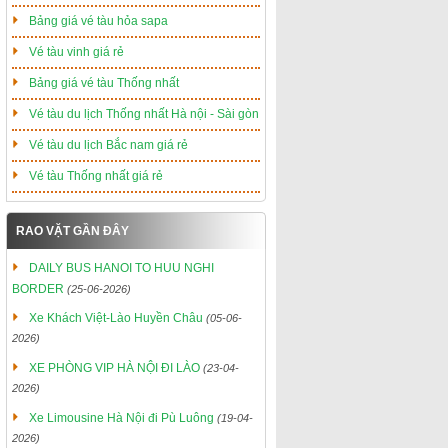
Bảng giá vé tàu hỏa sapa
Vé tàu vinh giá rẻ
Bảng giá vé tàu Thống nhất
Vé tàu du lịch Thống nhất Hà nội - Sài gòn
Vé tàu du lịch Bắc nam giá rẻ
Vé tàu Thống nhất giá rẻ
RAO VẶT GẦN ĐÂY
DAILY BUS HANOI TO HUU NGHI
BORDER
(25-06-2026)
Xe Khách Việt-Lào Huyền Châu
(05-06-
2026)
XE PHÒNG VIP HÀ NỘI ĐI LÀO
(23-04-
2026)
Xe Limousine Hà Nội đi Pù Luông
(19-04-
2026)