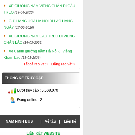
XE GIƯỜNG NẰM VIÊNG CHĂN ĐI CẦU
TREO
(19-04-2026)
GỬI HÀNG HÓA HÀ NỘI ĐI LÀO HÀNG
NGÀY
(17-03-2026)
XE GIƯỜNG NẰM CẦU TREO ĐI VIÊNG
CHĂN LÀO
(14-03-2026)
Xe Cabin giường nằm Hà Nội đi Viêng
Kham Lào
(13-03-2026)
Tất cả rao vặt »
Đăng rao vặt »
THỐNG KÊ TRUY CẬP
Lượt truy cập : 5,568,070
Đang online : 2
NAM NINH BUS
|
Vé tàu
|
Liên hệ
LIÊN KẾT WEBSITE