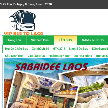
3:25 Thứ 7 - Ngày 8 tháng 8 năm 2026
Trang chủ
Vietnam Bus
LÀO BUS
NAM NINH BUS
Huyền Châu Bus
Xe khách 14
HTX 27-7
Nam Béo Bus
Dần Giang 
Bus ma
Sầu Định Bus
Việt Lào Bus
Hoàng Sơn Bus
Xe Hoa Hồng
Bus đi l
Bus viêng chăn đi cầu treo
Bus Nghệ An đi Viêng Chăn