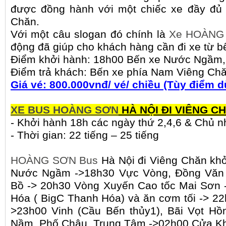
được đồng hành với một chiếc xe đầy đủ 
Chăn.
Với một câu slogan đó chính là
Xe HOÀNG
động đã giúp cho khách hàng cần đi xe từ 
Điểm khởi hành: 18h00 Bến xe Nước Ngầm,
Điểm trả khách: Bến xe phía Nam Viêng Chă
Giá vé: 800.000vnđ/ vé/ chiều (Tùy điểm 
XE BUS HOÀNG SƠN
HÀ NỘI ĐI VIÊNG C
- Khởi hành 18h các ngày thứ 2,4,6 & Chủ n
- Thời gian: 22 tiếng – 25 tiếng
HOÀNG SƠN Bus
Hà Nội đi Viêng Chăn khở
Nước Ngầm ->18h30 Vực Vòng, Đồng Văn 
Bồ -> 20h30 Vòng Xuyến Cao tốc Mai Sơn 
Hóa ( BigC Thanh Hóa) và ăn cơm tối -> 2
>23h00 Vinh (Cầu Bến thủy1), Bãi Vọt Hồ
Nầm, Phố Châu, Trung Tâm ->02h00 Cửa Kh