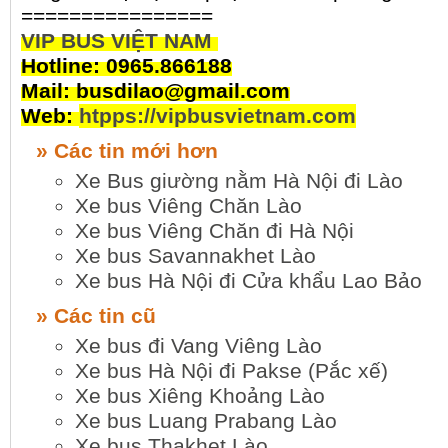
================
VIP BUS VIỆT NAM
Hotline: 0965.866188
Mail: busdilao@gmail.com
Web:
htpps://vipbusvietnam.com
» Các tin mới hơn
Xe Bus giường nằm Hà Nội đi Lào
Xe bus Viêng Chăn Lào
Xe bus Viêng Chăn đi Hà Nội
Xe bus Savannakhet Lào
Xe bus Hà Nội đi Cửa khẩu Lao Bảo
» Các tin cũ
Xe bus đi Vang Viêng Lào
Xe bus Hà Nội đi Pakse (Pắc xế)
Xe bus Xiêng Khoảng Lào
Xe bus Luang Prabang Lào
Xe bus Thakhet Lào