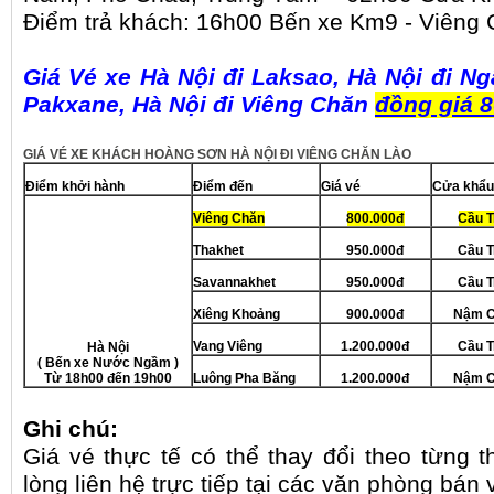
Điểm trả khách: 16h00 Bến xe Km9 - Viêng 
Giá Vé xe Hà Nội đi Laksao, Hà Nội đi N
Pakxane, Hà Nội đi Viêng Chăn
đồng giá 
GIÁ VÉ
XE KHÁCH HOÀNG SƠN
HÀ NỘI ĐI VIÊNG CHĂN LÀO
Điểm khởi hành
Điểm đến
Giá vé
Cử
Viêng Chăn
800.000đ
Cầu T
Thakhet
950.000đ
Cầu T
Savannakhet
9
50.000đ
Cầu T
Xiêng Khoảng
9
00.000đ
Nậm C
Vang Viêng
1.200.000đ
Cầu T
Hà Nội
( Bến xe Nước Ngầm )
Từ 18h00 đến 19h00
Luông Pha Băng
1.200.000đ
Nậm C
Ghi chú:
Giá vé thực tế có thể thay đổi theo từng t
lòng liên hệ trực tiếp tại các văn phòng bán