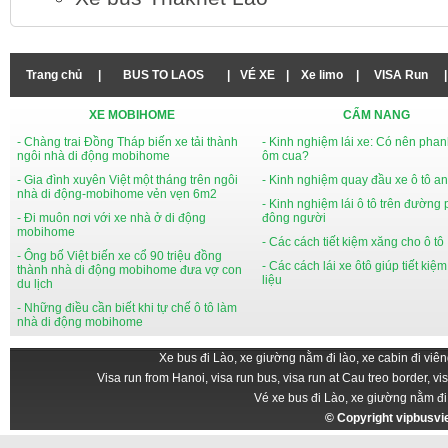
Trang chủ
|
BUS TO LAOS
|
VÉ XE
|
Xe limo
|
VISA Run
|
XE MOBIHOME
CẨM NANG
- Chàng trai Đồng Tháp biến xe tải thành
- Kinh nghiệm lái xe: Có nên phan
ngôi nhà di động mobihome
ôm cua?
- Gia đình xuyên Việt một tháng trên ngôi
- Kinh nghiệm quay đầu xe ô tô an
nhà di động-mobihome vẻn vẹn 6m2
- Kinh nghiệm lái ô tô trên đường
- Đi muôn nơi với xe nhà ở di động
đông người
mobihome
- Các cách tiết kiệm xăng cho ô tô
- Ông bố Việt biến xe cổ 90 triệu đồng
- Các cách lái xe ôtô giúp tiết kiệ
thành nhà di động mobihome đưa vợ con
liệu
du lịch
- Những điều cần biết khi tự chế ô tô làm
nhà di động mobihome
Xe bus đi Lào, xe giường nằm đi lào, xe cabin đi viên
Visa run from Hanoi, visa run bus, visa run at Cau treo border, vi
Vé xe bus đi Lào, xe giường nằm đi
© Copyright
vipbusv