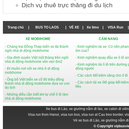
Dịch vụ thuê trực thăng đi du lịch
Trang chủ
|
BUS TO LAOS
|
VÉ XE
|
Xe limo
|
VISA Run
|
XE MOBIHOME
CẨM NANG
- Chàng trai Đồng Tháp biến xe tải thành
- Kinh nghiệm lái xe: Có nên phan
ngôi nhà di động mobihome
ôm cua?
- Gia đình xuyên Việt một tháng trên ngôi
- Kinh nghiệm quay đầu xe ô tô an
nhà di động-mobihome vẻn vẹn 6m2
- Kinh nghiệm lái ô tô trên đường
- Đi muôn nơi với xe nhà ở di động
đông người
mobihome
- Các cách tiết kiệm xăng cho ô tô
- Ông bố Việt biến xe cổ 90 triệu đồng
- Các cách lái xe ôtô giúp tiết kiệ
thành nhà di động mobihome đưa vợ con
liệu
du lịch
- Những điều cần biết khi tự chế ô tô làm
nhà di động mobihome
Xe bus đi Lào, xe giường nằm đi lào, xe cabin đi viên
Visa run from Hanoi, visa run bus, visa run at Cau treo border, vi
Vé xe bus đi Lào, xe giường nằm đi
© Copyright
vipbusv