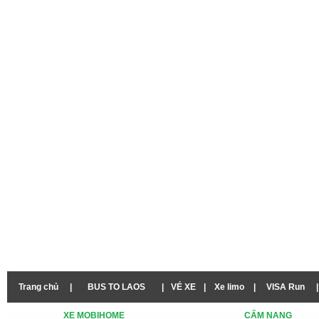
Trang chủ
|
BUS TO LAOS
|
VÉ XE
|
Xe limo
|
VISA Run
|
XE MOBIHOME
CẨM NANG