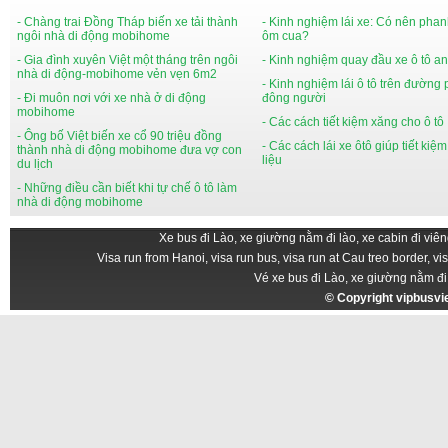
- Chàng trai Đồng Tháp biến xe tải thành
- Kinh nghiệm lái xe: Có nên phan
ngôi nhà di động mobihome
ôm cua?
- Gia đình xuyên Việt một tháng trên ngôi
- Kinh nghiệm quay đầu xe ô tô an
nhà di động-mobihome vẻn vẹn 6m2
- Kinh nghiệm lái ô tô trên đường
- Đi muôn nơi với xe nhà ở di động
đông người
mobihome
- Các cách tiết kiệm xăng cho ô tô
- Ông bố Việt biến xe cổ 90 triệu đồng
- Các cách lái xe ôtô giúp tiết kiệ
thành nhà di động mobihome đưa vợ con
liệu
du lịch
- Những điều cần biết khi tự chế ô tô làm
nhà di động mobihome
Xe bus đi Lào, xe giường nằm đi lào, xe cabin đi viên
Visa run from Hanoi, visa run bus, visa run at Cau treo border, vi
Vé xe bus đi Lào, xe giường nằm đi
© Copyright
vipbusv