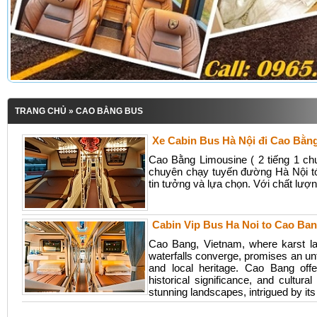
TRANG CHỦ
» CAO BẰNG BUS
Xe Cabin Bus Hà Nội đi Cao Bằn
Cao Bằng Limousine ( 2 tiếng 1 chu
chuyên chạy tuyến đường Hà Nội t
tin tưởng và lựa chọn. Với chất lượng
Cabin Vip Bus Ha Noi to Cao Ba
Cao Bang, Vietnam, where karst la
waterfalls converge, promises an un
and local heritage. Cao Bang off
historical significance, and cultura
stunning landscapes, intrigued by its 