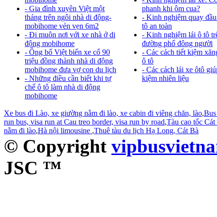
- Gia đình xuyên Việt một
phanh khi ôm cua?
tháng trên ngôi nhà di động-
- Kinh nghiệm quay đầu
mobihome vẻn vẹn 6m2
tô an toàn
- Đi muôn nơi với xe nhà ở di
- Kinh nghiệm lái ô tô tr
động mobihome
đường phố đông người
- Ông bố Việt biến xe cổ 90
- Các cách tiết kiệm xăn
triệu đồng thành nhà di động
ô tô
mobihome đưa vợ con du lịch
- Các cách lái xe ôtô giúp
- Những điều cần biết khi tự
kiệm nhiên liệu
chế ô tô làm nhà di động
mobihome
Xe bus đi Lào, xe giường nằm đi lào, xe cabin đi viêng chăn, lào
,
Bus 
run bus, visa run at Cau treo border, visa run by road
,
Tàu cao tốc Cát 
nằm đi lào
,
Hà nội limousine
,
Thuê tàu du lịch Hạ Long, Cát Bà
© Copyright
vipbusvietn
JSC ™