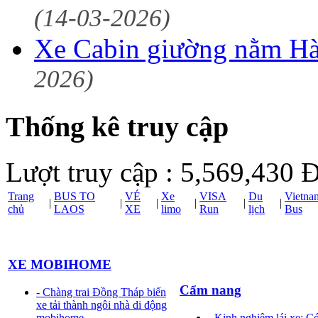
(14-03-2026)
Xe Cabin giường nằm Hà
2026)
Thống kê truy cập
Lượt truy cập : 5,569,430
Đ
Trang
BUS TO
VÉ
Xe
VISA
Du
Vietna
|
|
|
|
|
|
chủ
LAOS
XE
limo
Run
lịch
Bus
XE MOBIHOME
Cẩm nang
- Chàng trai Đồng Tháp biến
xe tải thành ngôi nhà di động
mobihome
- Kinh nghiệm lái xe: C