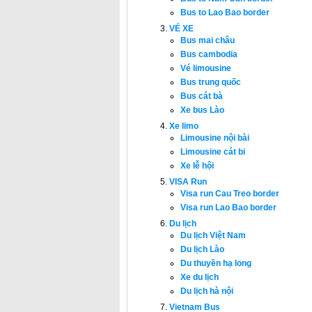
Bus to Lao Bao border
VÉ XE
Bus mai châu
Bus cambodia
Vé limousine
Bus trung quốc
Bus cát bà
Xe bus Lào
Xe limo
Limousine nội bài
Limousine cát bi
Xe lễ hội
VISA Run
Visa run Cau Treo border
Visa run Lao Bao border
Du lịch
Du lịch Việt Nam
Du lịch Lào
Du thuyền hạ long
Xe du lịch
Du lịch hà nội
Vietnam Bus