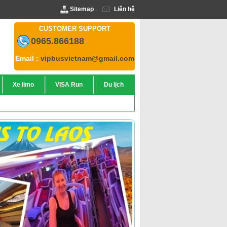
Sitemap
Liên hệ
CUSTOMER SUPPORT
0965.866188
Email :
vipbusvietnam@gmail.com
Xe limo
VISA Run
Du lịch