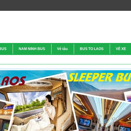
BUS
NAM NINH BUS
Vé tàu
BUS TO LAOS
VÉ XE