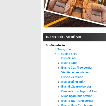
TRANG CHỦ
» SƠ ĐỒ SITE
Sơ đồ website
Trang chủ
BUS TO LAOS
Bus đi Lào
Bus to Laos
Bus to Cau Treo border
Vientiane bus station
Bus to vientiane
Bus đi viêng chăn
Bus đi cầu treo border
Bến xe Nước Ngầm đi Lào
Nuoc ngam bus station
Bus to Tay Trang border
Bus to Nam Can border