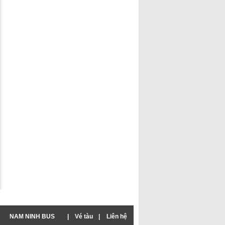
NAM NINH BUS
|
Vé tàu
|
Liên hệ