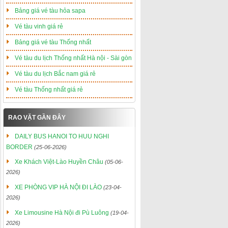
Bảng giá vé tàu hỏa sapa
Vé tàu vinh giá rẻ
Bảng giá vé tàu Thống nhất
Vé tàu du lịch Thống nhất Hà nội - Sài gòn
Vé tàu du lịch Bắc nam giá rẻ
Vé tàu Thống nhất giá rẻ
RAO VẶT GẦN ĐÂY
DAILY BUS HANOI TO HUU NGHI
BORDER
(25-06-2026)
Xe Khách Việt-Lào Huyền Châu
(05-06-
2026)
XE PHÒNG VIP HÀ NỘI ĐI LÀO
(23-04-
2026)
Xe Limousine Hà Nội đi Pù Luông
(19-04-
2026)