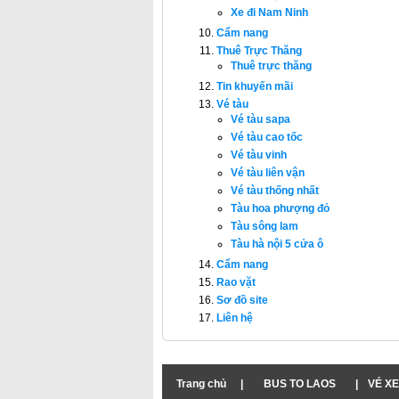
Xe đi Nam Ninh
Cẩm nang
Thuê Trực Thăng
Thuê trực thăng
Tin khuyến mãi
Vé tàu
Vé tàu sapa
Vé tàu cao tốc
Vé tàu vinh
Vé tàu liên vận
Vé tàu thống nhất
Tàu hoa phượng đỏ
Tàu sông lam
Tàu hà nội 5 cửa ô
Cẩm nang
Rao vặt
Sơ đồ site
Liên hệ
Trang chủ
|
BUS TO LAOS
|
VÉ XE